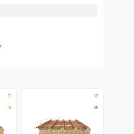
я
Акция -18