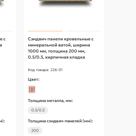
е с
Сэндвич панели кровельные с
Сэндвич 
а
минеральной ватой, ширина
пенопол
1000 мм, толщина 200 мм,
ширина 1
0.5/0.5, кирпичная кладка
мм, 0.5/0
226-01
Цвет:
Цвет:
Толщина металла, мм:
Толщина 
0.5/0.5
0.5/0.5
м):
Толщина сэндвич-панелей (мм):
Толщина 
200
100