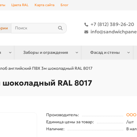
аты
Цвета RAL
Карта сайта
Блог
+7 (812) 389-26-20
ории
info@sandwichpane
я
Заборы и ограждения
Фасад и стены
лоб английский ПВХ 3м шоколадный RAL 8017
м шоколадный RAL 8017
Производитель:
ООО 
Единица цены за товар:
/шт
Наличие:
В на