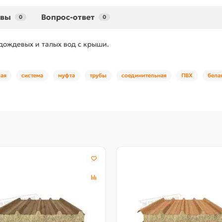
ывы
Вопрос-ответ
0
0
дождевых и талых вод с крыши.
ая
система
муфта
трубы
соединительная
ПВХ
бела