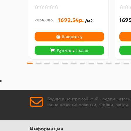
1692.54р.
1695
2064.08р.
/м2
В корзину
Купить в 1 клик
Будьте в центре событий - подпишитесь
наши новости! Новинки, скидки, акции.
Информация