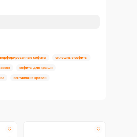
перфорированные софиты
сплошные софиты
свесов
софиты для крыши
иза
вентиляция кровли
Северстал