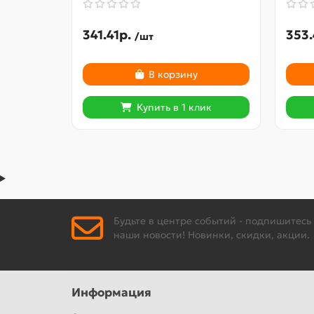
341.41р.
353.
/шт
В корзину
Купить в 1 клик
Будьте в центре событий - подпишитесь
наши новости! Новинки, скидки, акции.
Информация