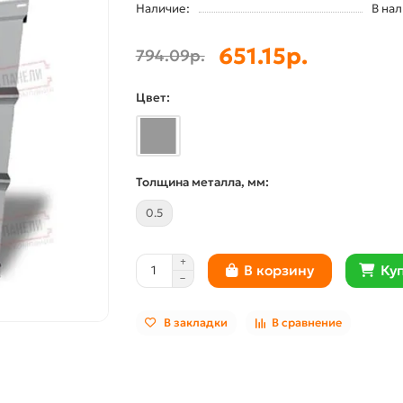
Наличие:
В на
651.15р.
794.09р.
Цвет:
Толщина металла, мм:
0.5
Куп
В корзину
В закладки
В сравнение