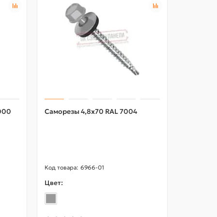
000
Саморезы 4,8х70 RAL 7004
Воронка 
Пластиз
RAL7024
6966-01
Цвет:
Цвет: