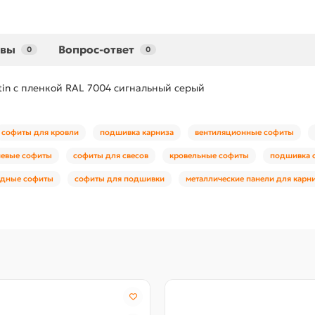
ывы
Вопрос-ответ
0
0
in с пленкой RAL 7004 сигнальный серый
софиты для кровли
подшивка карниза
вентиляционные софиты
евые софиты
софиты для свесов
кровельные софиты
подшивка 
адные софиты
софиты для подшивки
металлические панели для карн