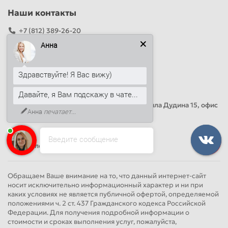
Наши контакты
+7 (812) 389-26-20
+7 (499) 444-14-71
Анна
info@sandwichpanelsvspb.ru
Здравствуйте! Я Вас вижу)
Наш адрес
Давайте, я Вам подскажу в чате...
Офис продаж
Адрес: Россия, Санкт-Петербург, Михаила Дудина 15, офис
Анна
печатает...
41
Введите сообщение
Круглосуточно
Обращаем Ваше внимание на то, что данный интернет-сайт
носит исключительно информационный характер и ни при
каких условиях не является публичной офертой, определяемой
положениями ч. 2 ст. 437 Гражданского кодекса Российской
Федерации. Для получения подробной информации о
стоимости и сроках выполнения услуг, пожалуйста,