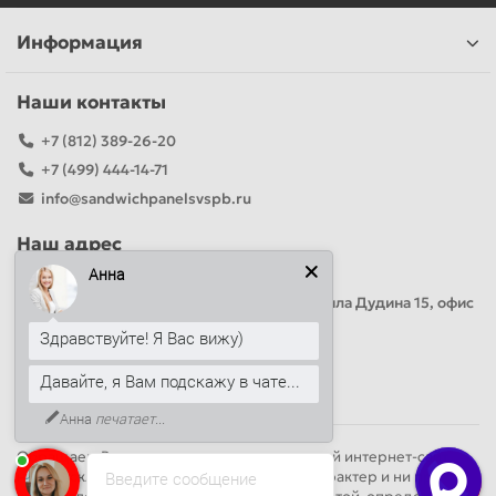
Информация
Наши контакты
+7 (812) 389-26-20
+7 (499) 444-14-71
info@sandwichpanelsvspb.ru
Наш адрес
Анна
Офис продаж
Адрес: Россия, Санкт-Петербург, Михаила Дудина 15, офис
41
Здравствуйте! Я Вас вижу)
Давайте, я Вам подскажу в чате...
Круглосуточно
Анна
печатает...
Обращаем Ваше внимание на то, что данный интернет-сайт
Введите сообщение
носит исключительно информационный характер и ни при