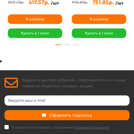
417.57р.
751.85р.
509.23р.
916.89р.
/шт
/шт
В корзину
В корзину
Купить в 1 клик
Купить в 1 клик
Будьте в центре событий - подпишитесь на наши
новости! Новинки, скидки, акции.
Оформить подписку
Я прочитал и согласен с условиями
Условия соглашения