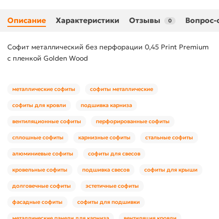
Описание
Характеристики
Отзывы
Вопрос-
0
Софит металлический без перфорации 0,45 Print Premium
с пленкой Golden Wood
металлические софиты
софиты металлические
софиты для кровли
подшивка карниза
вентиляционные софиты
перфорированные софиты
сплошные софиты
карнизные софиты
стальные софиты
алюминиевые софиты
софиты для свесов
кровельные софиты
подшивка свесов
софиты для крыши
долговечные софиты
эстетичные софиты
фасадные софиты
софиты для подшивки
металлические панели для карниза
вентиляция кровли