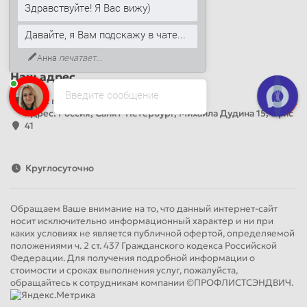
Здравствуйте! Я Вас вижу)
+7 (812) 389-26-20
+7 (499) 444-14-71
Давайте, я Вам подскажу в чате...
info@sandwichpanelsvspb.ru
Анна
печатает...
Наш адрес
Введите сообщение
Офис продаж
Адрес: Россия, Санкт-Петербург, Михаила Дудина 15, офис
41
Круглосуточно
Обращаем Ваше внимание на то, что данный интернет-сайт
носит исключительно информационный характер и ни при
каких условиях не является публичной офертой, определяемой
положениями ч. 2 ст. 437 Гражданского кодекса Российской
Федерации. Для получения подробной информации о
стоимости и сроках выполнения услуг, пожалуйста,
обращайтесь к сотрудникам компании ©ПРОФЛИСТСЭНДВИЧ.