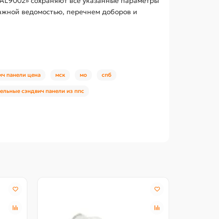
RAL9002» сохраняют все указанные параметры
тажной ведомостью, перечнем доборов и
ич панели цена
мск
мо
спб
ельные сэндвич панели из ппс
Северстал