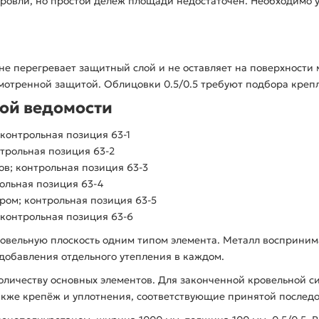
кровли, но простой делёж площади недостаточен. Необходимо 
е перегревает защитный слой и не оставляет на поверхности 
смотренной защитой. Облицовки 0.5/0.5 требуют подбора крепл
ой ведомости
контрольная позиция 63-1
трольная позиция 63-2
в; контрольная позиция 63-3
ольная позиция 63-4
ром; контрольная позиция 63-5
 контрольная позиция 63-6
ровельную плоскость одним типом элемента. Металл восприним
добавления отдельного утепления в каждом.
количеству основных элементов. Для законченной кровельной с
акже крепёж и уплотнения, соответствующие принятой последо