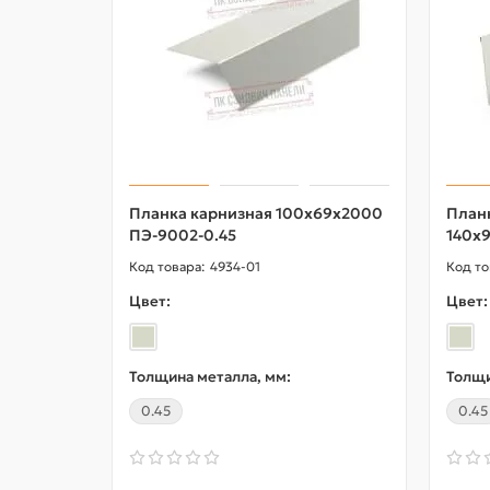
Планка карнизная 100х69х2000
План
ПЭ-9002-0.45
140х
4934-01
Цвет:
Цвет:
Толщина металла, мм:
Толщи
0.45
0.45