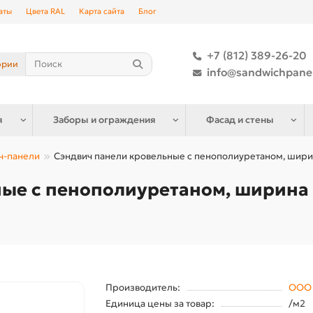
аты
Цвета RAL
Карта сайта
Блог
+7 (812) 389-26-20
ории
info@sandwichpane
я
Заборы и ограждения
Фасад и стены
ч-панели
Сэндвич панели кровельные с пенополиуретаном, ширин
ые с пенополиуретаном, ширина 
Производитель:
ООО 
Единица цены за товар:
/м2