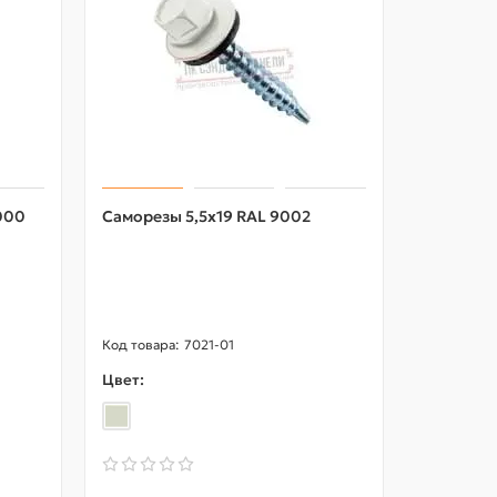
000
Саморезы 5,5х19 RAL 9002
Воронка 
Пластиз
RAL9010
7021-01
Цвет:
Цвет: