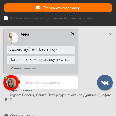
Оформить подписку
Я прочитал и согласен с условиями
Условия соглашения
Информация
Анна
Наши контакты
Здравствуйте! Я Вас вижу)
+7 (812) 389-26-20
Давайте, я Вам подскажу в чате...
+7 (499) 444-14-71
Анна
печатает...
info@sandwichpanelsvspb.ru
Наш адрес
Введите сообщение
Офис продаж
Адрес: Россия, Санкт-Петербург, Михаила Дудина 15, офис
41
Круглосуточно