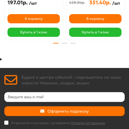
197.01р.
351.40р.
428.54р.
/шт
/шт
В корзину
В корзину
Купить в 1 клик
Купить в 1 клик
Будьте в центре событий - подпишитесь на наши
новости! Новинки, скидки, акции.
Оформить подписку
Я прочитал и согласен с условиями
Условия соглашения