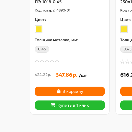
ПЭ-1018-0.45
250х1
4890-01
Цвет:
Цвет:
Толщина металла, мм:
Толщи
0.45
0.45
347.86р.
616.
424.22р.
/шт
В корзину
Купить в 1 клик