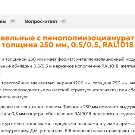
ывы
Вопрос-ответ
0
0
вельные с пенополиизоцианурат
толщина 250 мм, 0.5/0.5, RAL1018
 и толщиной 250 мм имеет формат: металлоизоляционный модул
льные обкладки 0.5/0.5 и наружное исполнение RAL1018; желты
.
 трехслойным элементам: ширина 1200 мм, толщина 250 мм, мет
ю теплопроводность при жесткой структуре утеплителя; при сб
ного контура.
кровли на монтажные полосы. Толщина 250 мм помогает выдерж
ружи и 0,5 мм изнутри; обозначение RAL1018 переносят в ведомо
нтур вместе с коньками, торцевыми планками и узлами примык
еннему режиму. Для утеплителя PIR дополнительно проверяют т