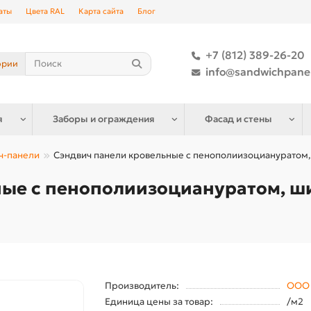
аты
Цвета RAL
Карта сайта
Блог
+7 (812) 389-26-20
ории
info@sandwichpane
я
Заборы и ограждения
Фасад и стены
ч-панели
Сэндвич панели кровельные с пенополиизоциануратом, 
ые с пенополиизоциануратом, ш
Производитель:
ООО 
Единица цены за товар:
/м2