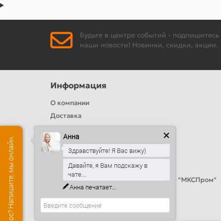
Будьте в центре событий - подпишитесь
наши новости! Новинки, скидки, акции.
Информация
О компании
Доставка
Политика безопасности
Анна
Есть вопрос? Напишите, мы онлайн.
Условия соглашения
Здравствуйте! Я Вас вижу)
Цвета RAL
Давайте, я Вам подскажу в
Оплата
чате...
Калькулятор сэндвич панелей от ООО "МКСПром"
Анна
печатает...
Контакты и адреса