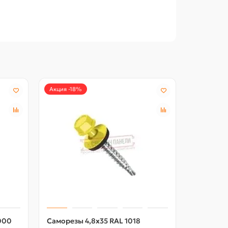
Акция -18%
Северстал
000
Саморезы 4,8х35 RAL 1018
Воронка 