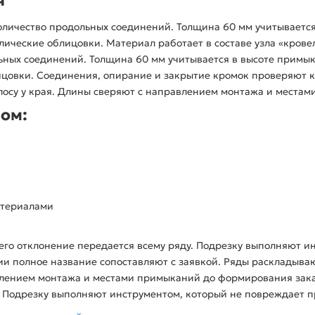
оличество продольных соединений. Толщина 60 мм учитываетс
лические облицовки. Материал работает в составе узла «крове
льных соединений. Толщина 60 мм учитывается в высоте примы
ицовки. Соединения, опирание и закрытие кромок проверяют к
олосу у края. Длины сверяют с направлением монтажа и места
зом:
атериалами
его отклонение передается всему ряду. Подрезку выполняют и
 полное название сопоставляют с заявкой. Ряды раскладывают
авлением монтажа и местами примыканий до формирования зак
у. Подрезку выполняют инструментом, который не повреждает 