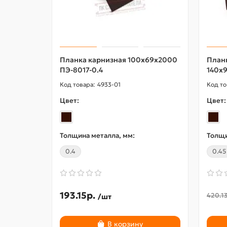
Планка карнизная 100х69х2000
План
ПЭ-8017-0.4
140х
4933-01
Цвет:
Цвет:
Толщина металла, мм:
Толщи
0.4
0.45
193.15р.
420.13
/шт
В корзину