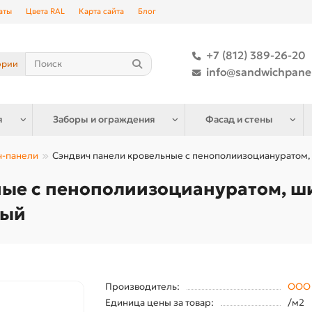
аты
Цвета RAL
Карта сайта
Блог
+7 (812) 389-26-20
ории
info@sandwichpane
я
Заборы и ограждения
Фасад и стены
ч-панели
Сэндвич панели кровельные с пенополиизоциануратом, ш
ные с пенополиизоциануратом, ш
ный
Производитель:
ООО 
Единица цены за товар:
/м2