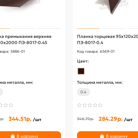
ка примыкания верхняя
Планка торцевая 95х120х2
90х2000 ПЭ-8017-0.45
ПЭ-8017-0.4
5886-01
6569-01
Цвет:
на металла, мм:
Толщина металла, мм:
0.4
344.51р.
284.29р.
р.
346.70р.
/шт
/шт
В корзину
В корзину