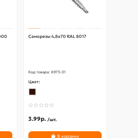
000
Саморезы 4,8х70 RAL 8017
Воронка 
Пластиз
RAL8017
6973-01
Цвет:
Цвет:
3.99р.
534.58
/шт.
В корзину