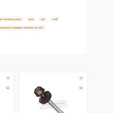
ич панели цена
мск
мо
спб
ельные сэндвич панели из ппс
Северстал