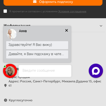
Оформить подписку
Я прочитал и согласен с условиями
Условия соглашения
Информация
Анна
Наши контакты
Здравствуйте! Я Вас вижу)
+7 (812) 389-26-20
+7 (499) 444-14-71
Давайте, я Вам подскажу в чате...
info@sandwichpanelsvspb.ru
Наш адрес
Введите сообщение
Офис продаж
Адрес: Россия, Санкт-Петербург, Михаила Дудина 15, офис
41
Круглосуточно