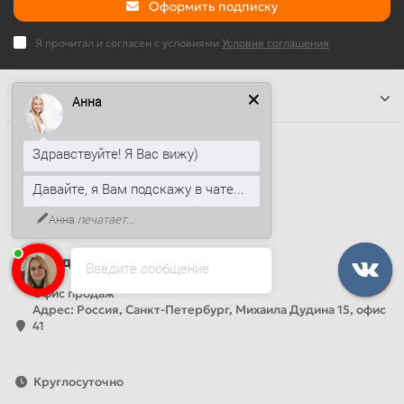
Оформить подписку
Я прочитал и согласен с условиями
Условия соглашения
Информация
Анна
Наши контакты
Здравствуйте! Я Вас вижу)
+7 (812) 389-26-20
Давайте, я Вам подскажу в чате...
+7 (499) 444-14-71
Анна
печатает...
info@sandwichpanelsvspb.ru
Наш адрес
Введите сообщение
Офис продаж
Адрес: Россия, Санкт-Петербург, Михаила Дудина 15, офис
41
Круглосуточно