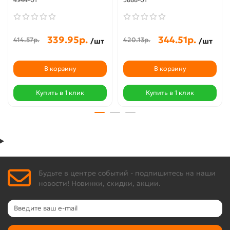
339.95р.
344.51р.
414.57р.
420.13р.
/шт
/шт
В корзину
В корзину
Купить в 1 клик
Купить в 1 клик
Будьте в центре событий - подпишитесь на наши
новости! Новинки, скидки, акции.