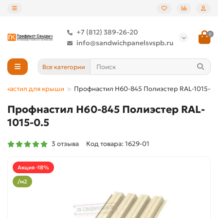
+7 (812) 389-26-20
0
info@sandwichpanelsvspb.ru
Все категории
фнастил для крыши
Профнастил Н60-845 Полиэстер RAL-1015-0.
Профнастил Н60-845 Полиэстер RAL-
1015-0.5
3 отзыва
Код товара: 1629-01
Акция -18%
/м2