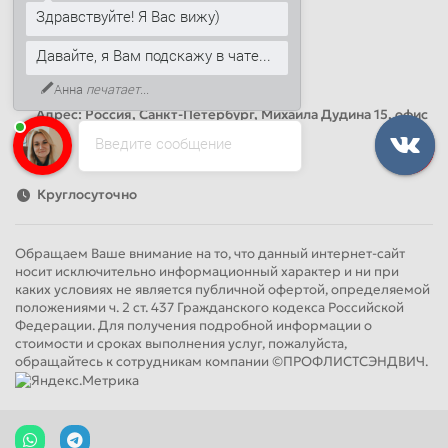
Здравствуйте! Я Вас вижу)
info@sandwichpanelsvspb.ru
Давайте, я Вам подскажу в чате...
Наш адрес
Анна
печатает...
Офис продаж
Адрес: Россия, Санкт-Петербург, Михаила Дудина 15, офис
41
Введите сообщение
Круглосуточно
Обращаем Ваше внимание на то, что данный интернет-сайт
носит исключительно информационный характер и ни при
каких условиях не является публичной офертой, определяемой
положениями ч. 2 ст. 437 Гражданского кодекса Российской
Федерации. Для получения подробной информации о
стоимости и сроках выполнения услуг, пожалуйста,
обращайтесь к сотрудникам компании ©ПРОФЛИСТСЭНДВИЧ.