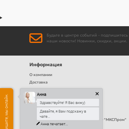
Будьте в центре событий - подпишитесь
наши новости! Новинки, скидки, акции.
Информация
О компании
Доставка
Политика безопасности
Анна
Есть вопрос? Напишите, мы онлайн.
Условия соглашения
Здравствуйте! Я Вас вижу)
Цвета RAL
Давайте, я Вам подскажу в
Оплата
чате...
Калькулятор сэндвич панелей от ООО "МКСПром"
Анна
печатает...
Контакты и адреса