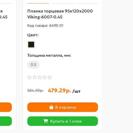
яя
Планка торцевая 95х120х2000
Саморезы
0.45
Viking-6007-0.45
6493-01
Цвет:
Толщина металла, мм:
Цвет:
0.5
479.29р.
2.52р.
584.50р.
/шт
В корзину
Купить в 1 клик