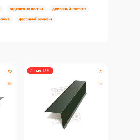
а
отделочная планка
доборный элемент
 свеса
фасонный элемент
Акция -18%