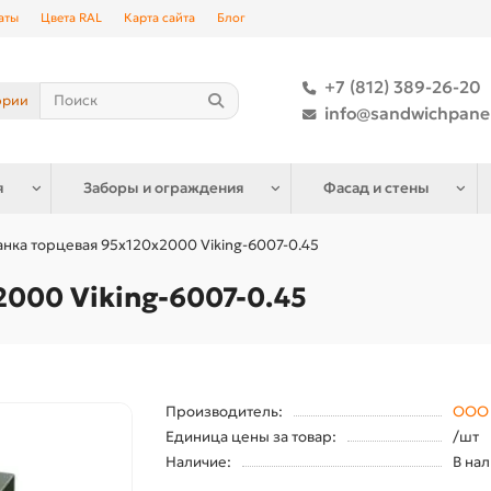
аты
Цвета RAL
Карта сайта
Блог
+7 (812) 389-26-20
ории
info@sandwichpane
я
Заборы и ограждения
Фасад и стены
нка торцевая 95х120х2000 Viking-6007-0.45
000 Viking-6007-0.45
Производитель:
ООО 
Единица цены за товар:
/шт
Наличие:
В на