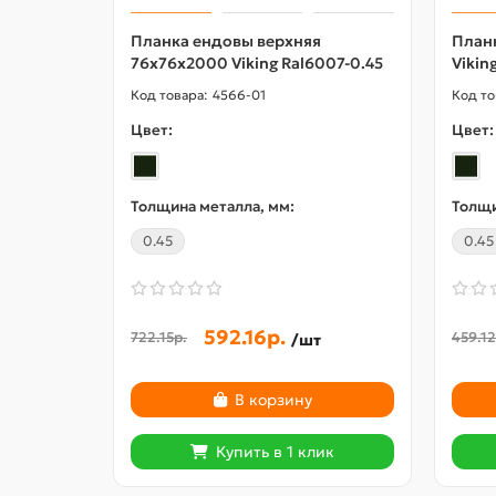
Планка ендовы верхняя
План
76х76х2000 Viking Ral6007-0.45
Vikin
4566-01
Цвет:
Цвет:
Толщина металла, мм:
Толщи
0.45
0.45
592.16р.
722.15р.
459.12
/шт
В корзину
Купить в 1 клик