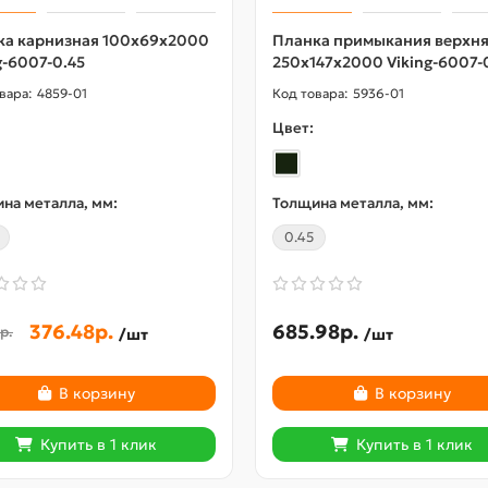
ка карнизная 100х69х2000
Планка примыкания верхн
g-6007-0.45
250х147х2000 Viking-6007-
4859-01
5936-01
Цвет:
на металла, мм:
Толщина металла, мм:
0.45
376.48р.
685.98р.
р.
/шт
/шт
В корзину
В корзину
Купить в 1 клик
Купить в 1 клик