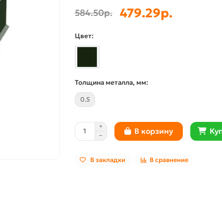
479.29р.
584.50р.
Цвет:
Толщина металла, мм:
0.5
Куп
В корзину
В закладки
В сравнение