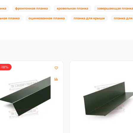
анка
фронтонная планка
кровельная планка
завершающая планк
ьная планка
оцинкованная планка
планка для крыши
планка для
 -18%