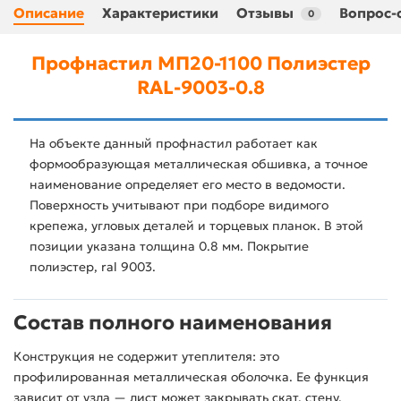
Описание
Характеристики
Отзывы
Вопрос-
0
Профнастил МП20-1100 Полиэстер
RAL-9003-0.8
На объекте данный профнастил работает как
формообразующая металлическая обшивка, а точное
наименование определяет его место в ведомости.
Поверхность учитывают при подборе видимого
крепежа, угловых деталей и торцевых планок. В этой
позиции указана толщина 0.8 мм. Покрытие
полиэстер, ral 9003.
Состав полного наименования
Конструкция не содержит утеплителя: это
профилированная металлическая оболочка. Ее функция
зависит от узла — лист может закрывать скат, стену,