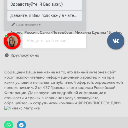
Здравствуйте! Я Вас вижу)
info@sandwichpanelsvspb.ru
Давайте, я Вам подскажу в чате...
Наш адрес
Анна
печатает...
Офис продаж
Адрес: Россия, Санкт-Петербург, Михаила Дудина 15, офис
41
Введите сообщение
Круглосуточно
Обращаем Ваше внимание на то, что данный интернет-сайт
носит исключительно информационный характер и ни при
каких условиях не является публичной офертой, определяемой
положениями ч. 2 ст. 437 Гражданского кодекса Российской
Федерации. Для получения подробной информации о
стоимости и сроках выполнения услуг, пожалуйста,
обращайтесь к сотрудникам компании ©ПРОФЛИСТСЭНДВИЧ.