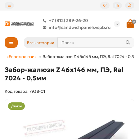
+7 (812) 389-26-20
0
info@sandwichpanelsvspb.ru
Все категории
бор «Еврожалюзи»
Забор-жалюзи Z 46х146 мм, ПЭ, Ral 7024 - 0,5м
Забор-жалюзи Z 46х146 мм, ПЭ, Ral
7024 - 0,5мм
Код товара: 7938-01
/пог.м