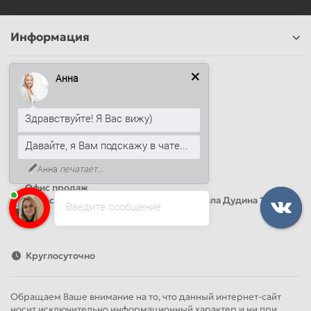
Информация
Наши контакты
Анна
+7 (812) 389-26-20
+7 (499) 444-14-71
Здравствуйте! Я Вас вижу)
info@sandwichpanelsvspb.ru
Давайте, я Вам подскажу в чате...
Наш адрес
Анна
печатает...
Офис продаж
Адрес: Россия, Санкт-Петербург, Михаила Дудина 15, офис
Введите сообщение
41
Круглосуточно
Обращаем Ваше внимание на то, что данный интернет-сайт
носит исключительно информационный характер и ни при