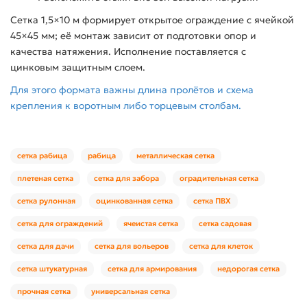
Сетка 1,5×10 м формирует открытое ограждение с ячейкой
45×45 мм; её монтаж зависит от подготовки опор и
качества натяжения. Исполнение поставляется с
цинковым защитным слоем.
Для этого формата важны длина пролётов и схема
крепления к воротным либо торцевым столбам.
сетка рабица
рабица
металлическая сетка
плетеная сетка
сетка для забора
оградительная сетка
сетка рулонная
оцинкованная сетка
сетка ПВХ
сетка для ограждений
ячеистая сетка
сетка садовая
сетка для дачи
сетка для вольеров
сетка для клеток
сетка штукатурная
сетка для армирования
недорогая сетка
прочная сетка
универсальная сетка