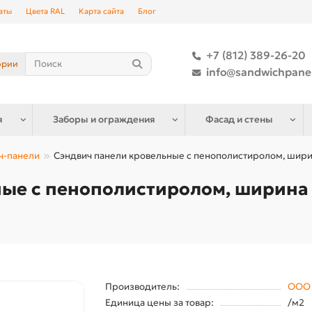
аты
Цвета RAL
Карта сайта
Блог
+7 (812) 389-26-20
ории
info@sandwichpane
я
Заборы и ограждения
Фасад и стены
ч-панели
Сэндвич панели кровельные с пенополистиролом, ширина
ые с пенополистиролом, ширина 
Производитель:
ООО 
Единица цены за товар:
/м2