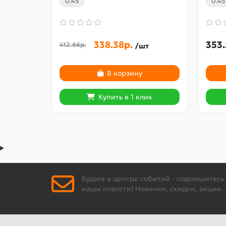
0.45
0.45
338.38р.
353.
412.66р.
/шт
В корзину
Купить в 1 клик
Будьте в центре событий - подпишитесь
наши новости! Новинки, скидки, акции.