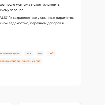
ков после монтажа может усложнить
схему заранее.
RAL1014» сохраняют все указанные параметры
ажной ведомостью, перечнем доборов и
ич панели цена
мск
мо
спб
ельные сэндвич панели из ппс