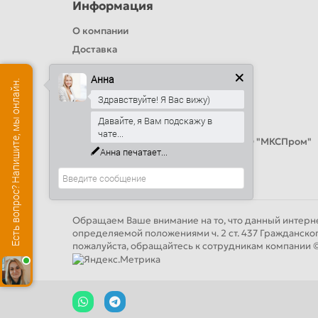
Информация
О компании
Доставка
Политика безопасности
Анна
Есть вопрос? Напишите, мы онлайн.
Условия соглашения
Здравствуйте! Я Вас вижу)
Цвета RAL
Давайте, я Вам подскажу в
Оплата
чате...
Калькулятор сэндвич панелей от ООО "МКСПром"
Анна
печатает...
Контакты и адреса
Обращаем Ваше внимание на то, что данный интерне
определяемой положениями ч. 2 ст. 437 Гражданско
пожалуйста, обращайтесь к сотрудникам компан