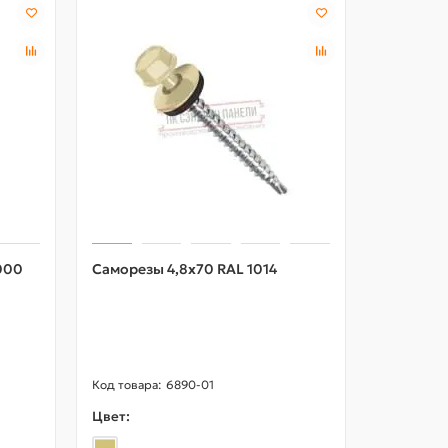
Северстал
000
Саморезы 4,8х70 RAL 1014
Желоб в
Пластиз
RAL9010
6890-01
Цвет:
Цвет: