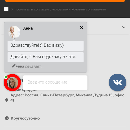
Я прочитал и согласен с условиями
Условия соглашения
Информация
Анна
Наши контакты
Здравствуйте! Я Вас вижу)
+7 (812) 389-26-20
Давайте, я Вам подскажу в чате...
+7 (499) 444-14-71
Анна
печатает...
info@sandwichpanelsvspb.ru
Наш адрес
Введите сообщение
Офис продаж
Адрес: Россия, Санкт-Петербург, Михаила Дудина 15, офис
41
Круглосуточно