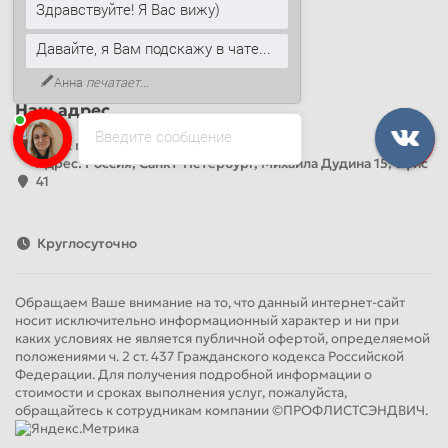
Здравствуйте! Я Вас вижу)
+7 (812) 389-26-20
+7 (499) 444-14-71
Давайте, я Вам подскажу в чате...
info@sandwichpanelsvspb.ru
Анна
печатает...
Наш адрес
Введите сообщение
Офис продаж
Адрес: Россия, Санкт-Петербург, Михаила Дудина 15, офис
41
Круглосуточно
Обращаем Ваше внимание на то, что данный интернет-сайт
носит исключительно информационный характер и ни при
каких условиях не является публичной офертой, определяемой
положениями ч. 2 ст. 437 Гражданского кодекса Российской
Федерации. Для получения подробной информации о
стоимости и сроках выполнения услуг, пожалуйста,
обращайтесь к сотрудникам компании ©ПРОФЛИСТСЭНДВИЧ.