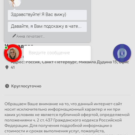
Наши контакты
Здравствуйте! Я Вас вижу)
+7 (812) 389-26-20
Давайте, я Вам подскажу в чате...
+7 (499) 444-14-71
info@sandwichpanelsvspb.ru
Анна
печатает...
Наш адрес
Введите сообщение
Офис продаж
Адрес: Россия, Санкт-Петербург, Михаила Дудина 15, офис
41
Круглосуточно
Обращаем Ваше внимание на то, что данный интернет-сайт
носит исключительно информационный характер и ни при
каких условиях не является публичной офертой, определяемой
положениями ч. 2 ст. 437 Гражданского кодекса Российской
Федерации. Для получения подробной информации о
стоимости и сроках выполнения услуг, пожалуйста,