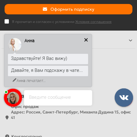
Оформить подписку
Я прочитал и согласен с условиями
Условия соглашения
Информация
Анна
Наши контакты
Здравствуйте! Я Вас вижу)
+7 (812) 389-26-20
Давайте, я Вам подскажу в чате...
+7 (499) 444-14-71
Анна
печатает...
info@sandwichpanelsvspb.ru
Наш адрес
Введите сообщение
Офис продаж
Адрес: Россия, Санкт-Петербург, Михаила Дудина 15, офис
41
Круглосуточно