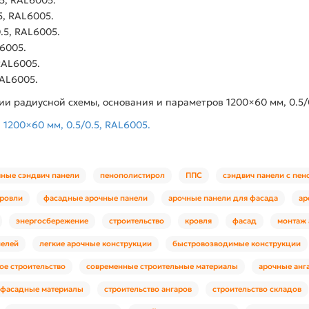
5, RAL6005.
.5, RAL6005.
L6005.
RAL6005.
RAL6005.
и радиусной схемы, основания и параметров 1200×60 мм, 0.5/
1200×60 мм, 0.5/0.5, RAL6005.
чные сэндвич панели
пенополистирол
ППС
сэндвич панели с пе
кровли
фасадные арочные панели
арочные панели для фасада
ар
энергосбережение
строительство
кровля
фасад
монтаж 
нелей
легкие арочные конструкции
быстровозводимые конструкции
ое строительство
современные строительные материалы
арочные анг
фасадные материалы
строительство ангаров
строительство складов