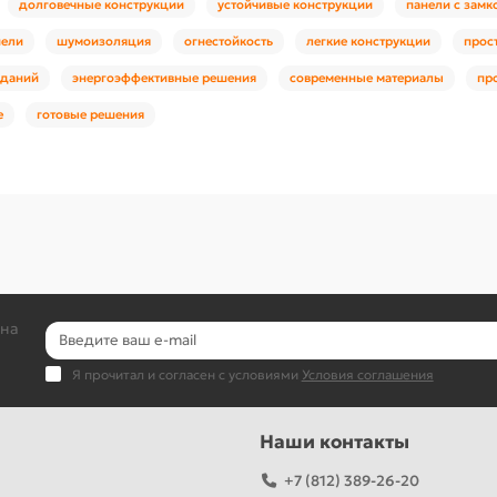
долговечные конструкции
устойчивые конструкции
панели с зам
нели
шумоизоляция
огнестойкость
легкие конструкции
прос
зданий
энергоэффективные решения
современные материалы
пр
е
готовые решения
 на
Я прочитал и согласен с условиями
Условия соглашения
Наши контакты
+7 (812) 389-26-20