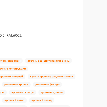
0.5, RAL6005.
нополистиролом
арочные сэндвич панели с ППС
очные конструкции
арочных панелей
купить арочные сэндвич панели
утепление кровли
утепление фасада
ары
арочные склады
арочные здания
арочный ангар
арочный склад