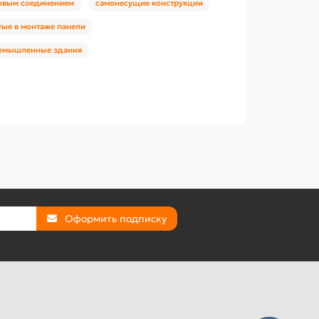
ковым соединением
самонесущие конструкции
тые в монтаже панели
омышленные здания
Оформить подписку