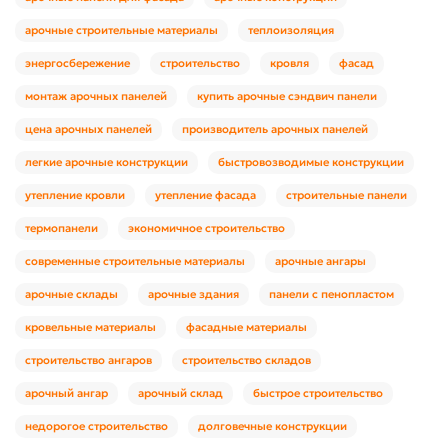
арочные строительные материалы
теплоизоляция
энергосбережение
строительство
кровля
фасад
монтаж арочных панелей
купить арочные сэндвич панели
цена арочных панелей
производитель арочных панелей
легкие арочные конструкции
быстровозводимые конструкции
утепление кровли
утепление фасада
строительные панели
термопанели
экономичное строительство
современные строительные материалы
арочные ангары
арочные склады
арочные здания
панели с пенопластом
кровельные материалы
фасадные материалы
строительство ангаров
строительство складов
арочный ангар
арочный склад
быстрое строительство
недорогое строительство
долговечные конструкции