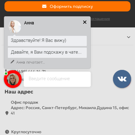
Оформить подписку
Я прочитал и согласен с условиями
Условия соглашения
Анна
Информация
Здравствуйте! Я Вас вижу)
Давайте, я Вам подскажу в чате...
Наши контакты
Анна
печатает...
+7 (812) 389-26-20
+7 (499) 444-14-71
Введите сообщение
info@sandwichpanelsvspb.ru
Наш адрес
Офис продаж
Адрес: Россия, Санкт-Петербург, Михаила Дудина 15, офис
41
Круглосуточно