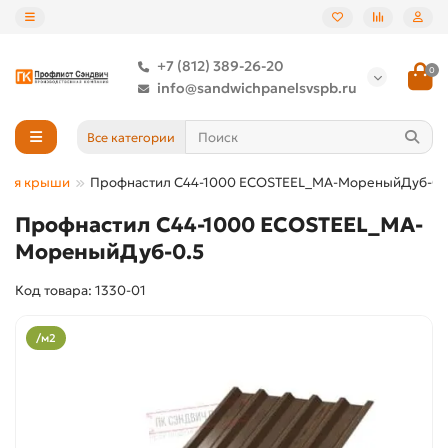
+7 (812) 389-26-20
0
info@sandwichpanelsvspb.ru
Все категории
для крыши
Профнастил С44-1000 ECOSTEEL_MA-МореныйДуб-0.
Профнастил С44-1000 ECOSTEEL_MA-
МореныйДуб-0.5
Код товара: 1330-01
/м2