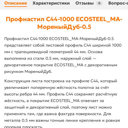
Описание
Характеристики
Отзывы
Вопрос-
0
Профнастил С44-1000 ECOSTEEL_MA-
МореныйДуб-0.5
Профнастил С44-1000 ECOSTEEL_MA-МореныйДуб-0.5
представляет собой листовой профиль С44 шириной 1000
мм с трапециевидной геометрией 44 мм. Основа
выполнена из стали 0.5 мм, наружный слой —
декоративное покрытие ECOSTEEL_MA с декоративным
рисунком МореныйДуб.
Конструкция листа построена на профиле С44, который
увеличивает поперечную жёсткость полотна за счёт
высоты ребра 44 мм. Профиль С44 сохраняет расчётную
жёсткость, а покрытие ECOSTEEL_MA отвечает за
защитный и декоративный слой, поэтому лист можно
применять там, где важна фактура поверхности. Для
металла 0.5 мм важны точные линии крепления и ровная
опорная плоскость.