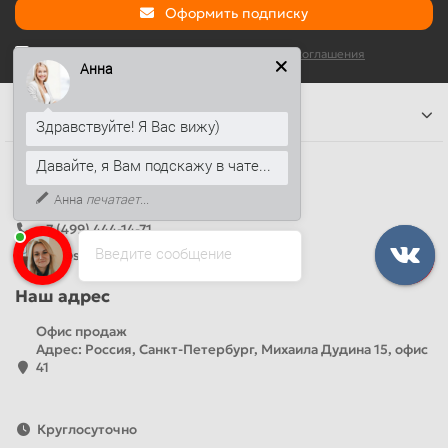
Оформить подписку
Я прочитал и согласен с условиями
Условия соглашения
Анна
Информация
Здравствуйте! Я Вас вижу)
Давайте, я Вам подскажу в чате...
Наши контакты
Анна
печатает...
+7 (812) 389-26-20
+7 (499) 444-14-71
Введите сообщение
info@sandwichpanelsvspb.ru
Наш адрес
Офис продаж
Адрес: Россия, Санкт-Петербург, Михаила Дудина 15, офис
41
Круглосуточно