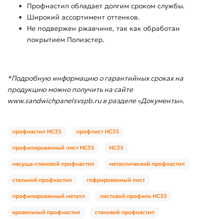
Профнастил обладает долгим сроком службы.
Широкий ассортимент оттенков.
Не подвержен ржавчине, так как обработан
покрытием Полиэстер.
*Подробную информацию о гарантийных сроках на
продукцию можно получить на сайте
www.sandwichpanelsvspb.ru в разделе «Документы».
профнастил НС35
профлист НС35
профилированный лист НС35
НС35
несуще-стеновой профнастил
металлический профнастил
стальной профнастил
гофрированный лист
профилированный металл
листовой профиль НС35
кровельный профнастил
стеновой профнастил