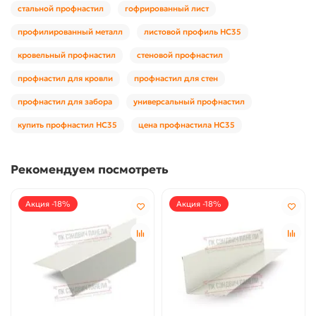
стальной профнастил
гофрированный лист
профилированный металл
листовой профиль НС35
кровельный профнастил
стеновой профнастил
профнастил для кровли
профнастил для стен
профнастил для забора
универсальный профнастил
купить профнастил НС35
цена профнастила НС35
Рекомендуем посмотреть
Акция -18%
Акция -18%