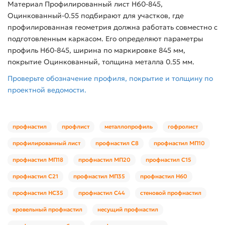
Материал Профилированный лист Н60-845,
Оцинкованный-0.55 подбирают для участков, где
профилированная геометрия должна работать совместно с
подготовленным каркасом. Его определяют параметры
профиль Н60-845, ширина по маркировке 845 мм,
покрытие Оцинкованный, толщина металла 0.55 мм.
Проверьте обозначение профиля, покрытие и толщину по
проектной ведомости.
профнастил
профлист
металлопрофиль
гофролист
профилированный лист
профнастил С8
профнастил МП10
профнастил МП18
профнастил МП20
профнастил С15
профнастил С21
профнастил МП35
профнастил Н60
профнастил НС35
профнастил С44
стеновой профнастил
кровельный профнастил
несущий профнастил