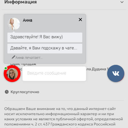
Информация
Наши контакты
Анна
+7 (812) 389-26-20
+7 (499) 444-14-71
Здравствуйте! Я Вас вижу)
info@sandwichpanelsvspb.ru
Давайте, я Вам подскажу в чате...
Наш адрес
Анна
печатает...
Офис продаж
Адрес: Россия, Санкт-Петербург, Михаила Дудина 15, офис
Введите сообщение
41
Круглосуточно
Обращаем Ваше внимание на то, что данный интернет-сайт
носит исключительно информационный характер и ни при
каких условиях не является публичной офертой, определяемой
положениями ч. 2 ст. 437 Гражданского кодекса Российской