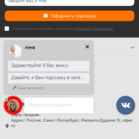
Оформить подписку
Я прочитал и согласен с условиями
Условия соглашения
Информация
Анна
Наши контакты
Здравствуйте! Я Вас вижу)
+7 (812) 389-26-20
Давайте, я Вам подскажу в чате...
+7 (499) 444-14-71
Анна
печатает...
info@sandwichpanelsvspb.ru
Наш адрес
Введите сообщение
Офис продаж
Адрес: Россия, Санкт-Петербург, Михаила Дудина 15, офис
41