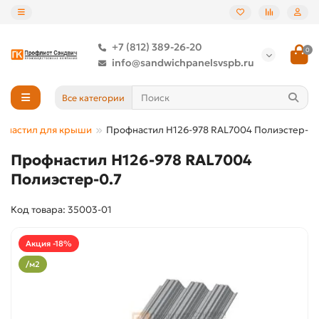
+7 (812) 389-26-20
0
info@sandwichpanelsvspb.ru
Все категории
фнастил для крыши
Профнастил Н126-978 RAL7004 Полиэстер-0.
Профнастил Н126-978 RAL7004
Полиэстер-0.7
Код товара: 35003-01
Акция -18%
/м2