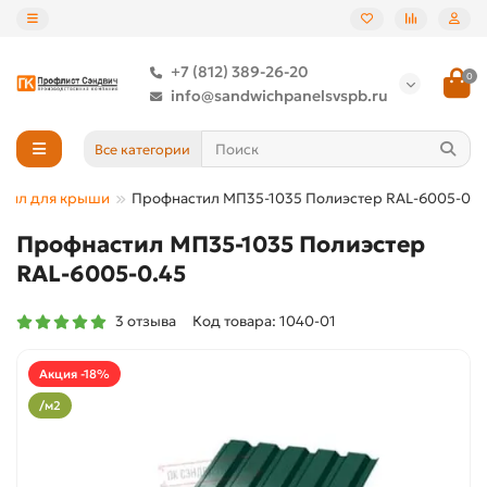
+7 (812) 389-26-20
0
info@sandwichpanelsvspb.ru
Все категории
тил для крыши
Профнастил МП35-1035 Полиэстер RAL-6005-0.4
Профнастил МП35-1035 Полиэстер
RAL-6005-0.45
3 отзыва
Код товара: 1040-01
Акция -18%
/м2