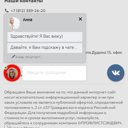
Наши контакты
+7 (812) 389-26-20
+7 (499) 444-14-71
Анна
info@sandwichpanelsvspb.ru
Здравствуйте! Я Вас вижу)
Наш адрес
Давайте, я Вам подскажу в чате...
Офис продаж
Адрес: Россия, Санкт-Петербург, Михаила Дудина 15, офис
Анна
печатает...
41
Введите сообщение
Круглосуточно
Обращаем Ваше внимание на то, что данный интернет-сайт
носит исключительно информационный характер и ни при
каких условиях не является публичной офертой, определяемой
положениями ч. 2 ст. 437 Гражданского кодекса Российской
Федерации. Для получения подробной информации о
стоимости и сроках выполнения услуг, пожалуйста,
обращайтесь к сотрудникам компании ©ПРОФЛИСТСЭНДВИЧ.