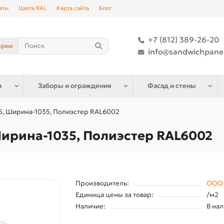
аты
Цвета RAL
Карта сайта
Блог
+7 (812) 389-26-20
ории
info@sandwichpane
я
Заборы и ограждения
Фасад и стены
, Ширина-1035, Полиэстер RAL6002
ирина-1035, Полиэстер RAL6002
Производитель:
ООО 
Единица цены за товар:
/м2
Наличие:
В на