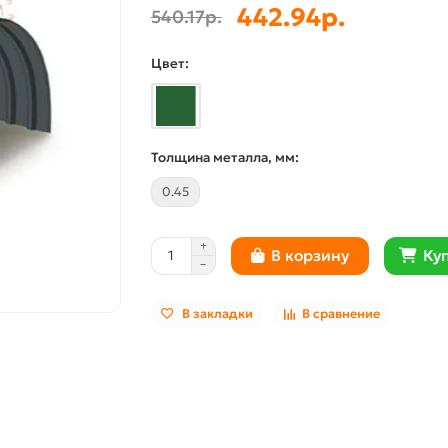
442.94р.
540.17р.
Цвет:
Толщина металла, мм:
0.45
Куп
В корзину
В закладки
В сравнение