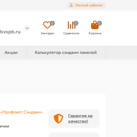
Личный кабинет
0
0
0
lsvspb.ru
Закладки
Сравнение
Корзина
Акции
Калькулятор сэндвич панелей
«Профлист Сэндвич»
Гарантия на
качество!
личии