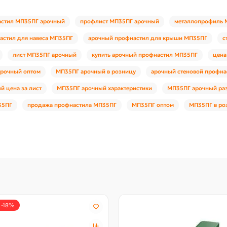
стил МП35ПГ арочный
профлист МП35ПГ арочный
металлопрофиль 
астил для навеса МП35ПГ
арочный профнастил для крыши МП35ПГ
с
лист МП35ПГ арочный
купить арочный профнастил МП35ПГ
цена
рочный оптом
МП35ПГ арочный в розницу
арочный стеновой профн
 цена за лист
МП35ПГ арочный характеристики
МП35ПГ арочный ра
35ПГ
продажа профнастила МП35ПГ
МП35ПГ оптом
МП35ПГ в ро
 -18%