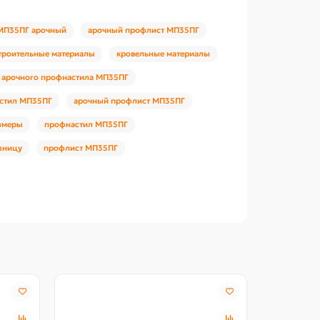
МП35ПГ арочный
арочный профлист МП35ПГ
троительные материалы
кровельные материалы
 арочного профнастила МП35ПГ
астил МП35ПГ
арочный профлист МП35ПГ
змеры
профнастил МП35ПГ
зницу
профлист МП35ПГ
Акция -18