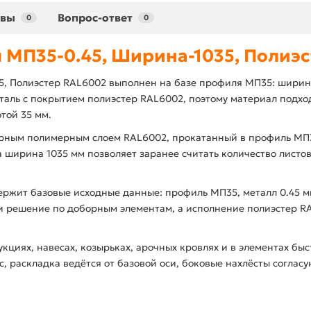
ывы
Вопрос-ответ
0
0
 МП35-0.45, Ширина-1035, Полиэс
, Полиэстер RAL6002 выполнен на базе профиля МП35: ширина
 сталь с покрытием полиэстер RAL6002, поэтому материал подхо
той 35 мм.
ирным полимерным слоем RAL6002, прокатанный в профиль МП3
 ширина 1035 мм позволяет заранее считать количество листов
ержит базовые исходные данные: профиль МП35, металл 0.45 м
 и решение по доборным элементам, а исполнение полиэстер R
иях, навесах, козырьках, арочных кровлях и в элементах быс
, раскладка ведётся от базовой оси, боковые нахлёсты соглас