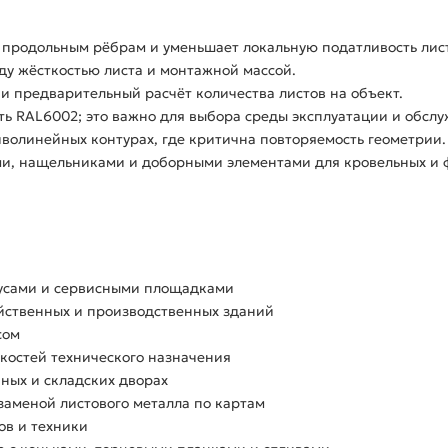
 продольным рёбрам и уменьшает локальную податливость лис
ду жёсткостью листа и монтажной массой.
и предварительный расчёт количества листов на объект.
ь RAL6002; это важно для выбора среды эксплуатации и обсл
олинейных контурах, где критична повторяемость геометрии.
и, нащельниками и доборными элементами для кровельных и ф
дусами и сервисными площадками
йственных и производственных зданий
сом
костей технического назначения
ных и складских дворах
аменой листового металла по картам
ов и техники