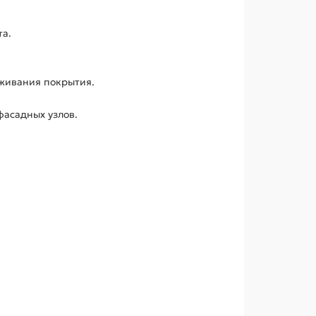
та.
уживания покрытия.
асадных узлов.