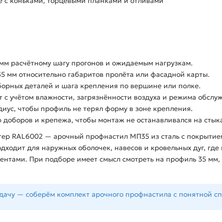
ке с коньками, торцевыми планками и отливами
 мм расчётному шагу прогонов и ожидаемым нагрузкам.
5 мм относительно габаритов пролёта или фасадной карты.
орных деталей и шага крепления по вершине или полке.
с учётом влажности, загрязнённости воздуха и режима обслу
адиус, чтобы профиль не терял форму в зоне крепления.
доборов и крепежа, чтобы монтаж не останавливался на стык
тер RAL6002 — арочный профнастил МП35 из сталь с покрытие
дходит для наружных оболочек, навесов и кровельных дуг, гд
ентами. При подборе имеет смысл смотреть на профиль 35 мм, 
адачу — соберём комплект арочного профнастила с понятной с