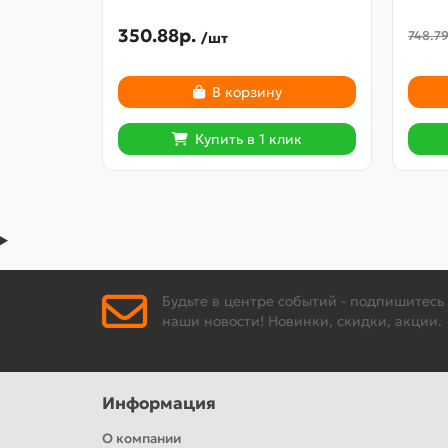
350.88р.
748.79
/шт
В корзину
Купить в 1 клик
Будьте в центре событий - подпишитесь
наши новости! Новинки, скидки, акции.
Информация
О компании