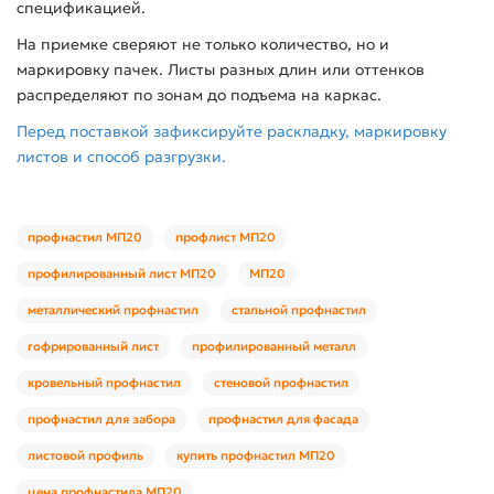
спецификацией.
На приемке сверяют не только количество, но и
маркировку пачек. Листы разных длин или оттенков
распределяют по зонам до подъема на каркас.
Перед поставкой зафиксируйте раскладку, маркировку
листов и способ разгрузки.
профнастил МП20
профлист МП20
профилированный лист МП20
МП20
металлический профнастил
стальной профнастил
гофрированный лист
профилированный металл
кровельный профнастил
стеновой профнастил
профнастил для забора
профнастил для фасада
листовой профиль
купить профнастил МП20
цена профнастила МП20