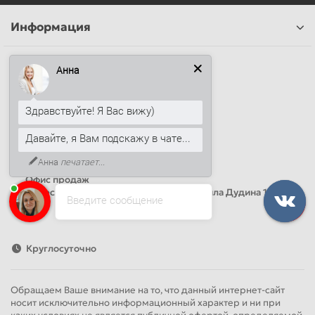
Информация
Наши контакты
Анна
+7 (812) 389-26-20
+7 (499) 444-14-71
Здравствуйте! Я Вас вижу)
info@sandwichpanelsvspb.ru
Давайте, я Вам подскажу в чате...
Наш адрес
Анна
печатает...
Офис продаж
Адрес: Россия, Санкт-Петербург, Михаила Дудина 15, офис
Введите сообщение
41
Круглосуточно
Обращаем Ваше внимание на то, что данный интернет-сайт
носит исключительно информационный характер и ни при