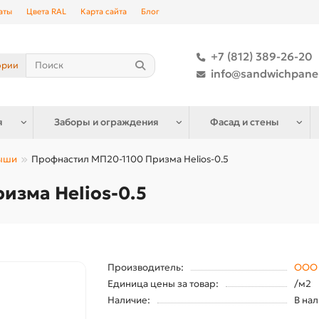
аты
Цвета RAL
Карта сайта
Блог
+7 (812) 389-26-20
ории
info@sandwichpane
я
Заборы и ограждения
Фасад и стены
рыши
Профнастил МП20-1100 Призма Helios-0.5
изма Helios-0.5
Производитель:
ООО 
Единица цены за товар:
/м2
Наличие:
В на