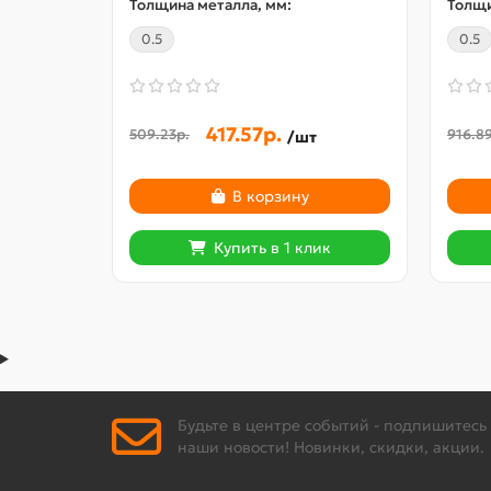
Толщина металла, мм:
Толщи
0.5
0.5
417.57р.
509.23р.
916.8
/шт
В корзину
Купить в 1 клик
Будьте в центре событий - подпишитесь
наши новости! Новинки, скидки, акции.