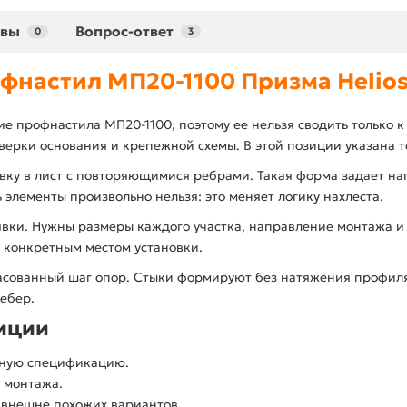
ывы
Вопрос-ответ
0
3
фнастил МП20-1100 Призма Helios
е профнастила МП20-1100, поэтому ее нельзя сводить только к
ерки основания и крепежной схемы. В этой позиции указана то
ку в лист с повторяющимися ребрами. Такая форма задает на
элементы произвольно нельзя: это меняет логику нахлеста.
вки. Нужны размеры каждого участка, направление монтажа и
 конкретным местом установки.
асованный шаг опор. Стыки формируют без натяжения профиля
ребер.
зиции
тную спецификацию.
 монтажа.
 внешне похожих вариантов.