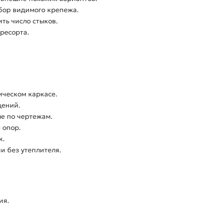
бор видимого крепежа.
ть число стыков.
ресорта.
ческом каркасе.
щений.
е по чертежам.
 опор.
к.
и без утеплителя.
ия.