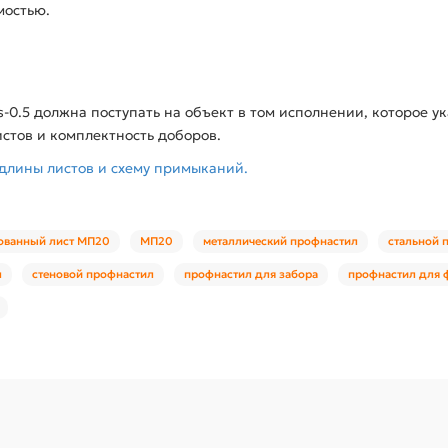
мостью.
-0.5 должна поступать на объект в том исполнении, которое у
истов и комплектность доборов.
длины листов и схему примыканий.
ованный лист МП20
МП20
металлический профнастил
стальной 
л
стеновой профнастил
профнастил для забора
профнастил для 