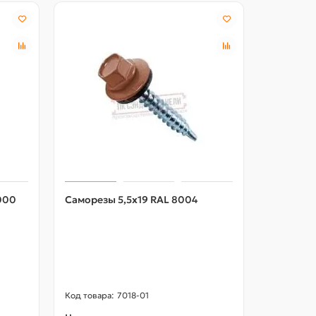
Северстал
000
Саморезы 5,5х19 RAL 8004
Воронка 
Пластиз
RAL9010
7018-01