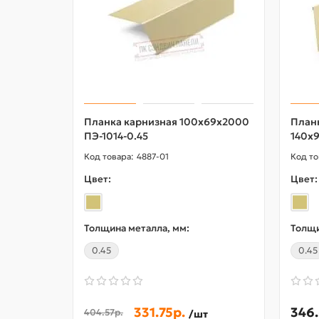
Планка карнизная 100х69х2000
План
ПЭ-1014-0.45
140х9
4887-01
Цвет:
Цвет:
Толщина металла, мм:
Толщи
0.45
0.45
331.75р.
346.
404.57р.
/шт