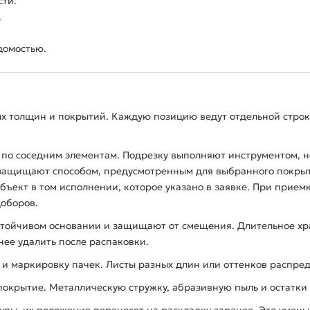
сти.
.
домостью.
ых толщин и покрытий. Каждую позицию ведут отдельной строк
 по соседним элементам. Подрезку выполняют инструментом, 
 защищают способом, предусмотренным для выбранного покры
объект в том исполнении, которое указано в заявке. При прием
доборов.
стойчивом основании и защищают от смещения. Длительное хр
нее удалить после распаковки.
о и маркировку пачек. Листы разных длин или оттенков распред
крытие. Металлическую стружку, абразивную пыль и остатки у
тупы, их положение переносят на раскладку заранее. Это умен