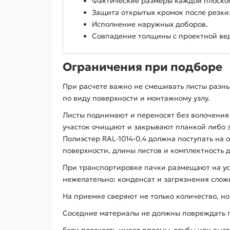
Фактические размеры каждой плоско
Защита открытых кромок после резки
Исполнение наружных доборов.
Совпадение толщины с проектной ве
Ограничения при подборе
При расчете важно не смешивать листы разн
по виду поверхности и монтажному узлу.
Листы поднимают и переносят без волочения
участок очищают и закрывают планкой либо
Полиэстер RAL-1014-0.4 должна поступать на 
поверхности, длины листов и комплектность 
При транспортировке пачки размещают на у
нежелательно: конденсат и загрязнения слож
На приемке сверяют не только количество, н
Соседние материалы не должны повреждать по
Если плоскость имеет проемы, трубы или выс