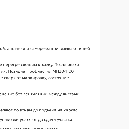
ой, а планки и саморезы привязывают к ней
не перегревающим кромку. После резки
тия. Позиция Профнастил МП20-1100
ке сверяют маркировку, состояние
анение без вентиляции между листами
еляют по зонам до подъема на каркас.
паковки удаляют до сдачи участка.
ьшает число сложных вырезов