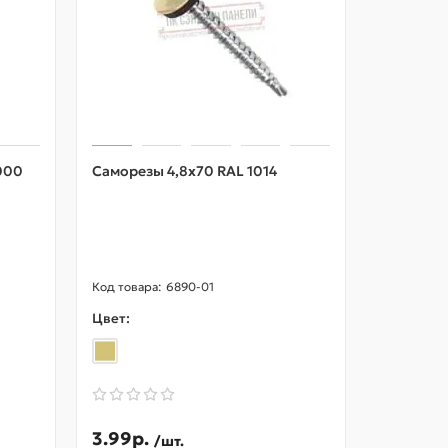
000
Саморезы 4,8х70 RAL 1014
Желоб в
Пластиз
RAL9010
6890-01
Цвет:
Цвет:
3.99р.
593.70
/шт.