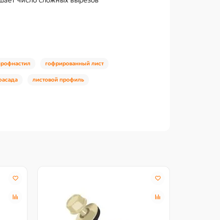
профнастил
гофрированный лист
фасада
листовой профиль
Северстал