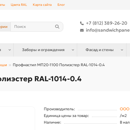
аты
Цвета RAL
Карта сайта
Блог
+7 (812) 389-26-20
ории
info@sandwichpane
я
Заборы и ограждения
Фасад и стены
рыши
Профнастил МП20-1100 Полиэстер RAL-1014-0.4
лиэстер RAL-1014-0.4
Производитель:
ООО 
Единица цены за товар:
/м2
Наличие:
В на