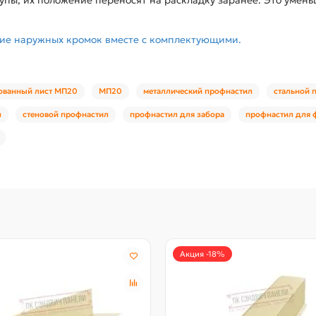
ние наружных кромок вместе с комплектующими.
ованный лист МП20
МП20
металлический профнастил
стальной 
л
стеновой профнастил
профнастил для забора
профнастил для 
Акция -18%