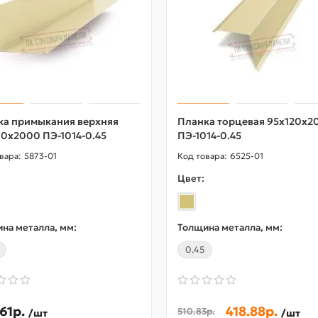
ка примыкания верхняя
Планка торцевая 95х120х2
0х2000 ПЭ-1014-0.45
ПЭ-1014-0.45
5873-01
6525-01
Цвет:
на металла, мм:
Толщина металла, мм:
0.45
61р.
418.88р.
510.83р.
/шт
/шт