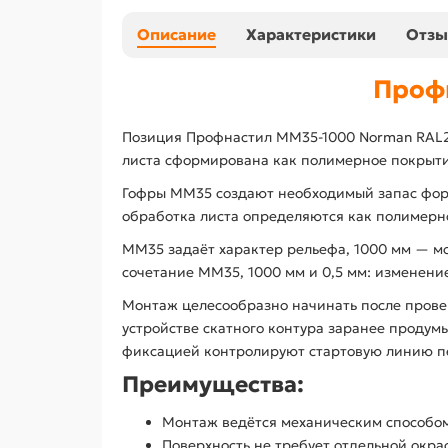
Описание
Характеристики
Отз
Проф
Позиция Профнастил ММ35-1000 Norman RAL20
листа сформирована как полимерное покрыти
Гофры ММ35 создают необходимый запас форм
обработка листа определяются как полимерн
ММ35 задаёт характер рельефа, 1000 мм — м
сочетание ММ35, 1000 мм и 0,5 мм: изменени
Монтаж целесообразно начинать после прове
устройстве скатного контура заранее продум
фиксацией контролируют стартовую линию пе
Преимущества:
Монтаж ведётся механическим способом
Поверхность не требует отдельной окра