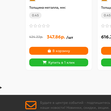
Толщина металла, мм:
Толщи
0.45
0.45
347.86р.
616.
424.22р.
/шт
В корзину
Купить в 1 клик
Будьте в центре событий - подпишитесь
наши новости! Новинки, скидки, акции.