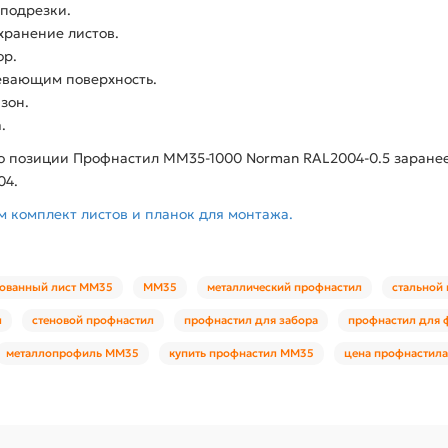
 подрезки.
хранение листов.
ор.
евающим поверхность.
зон.
.
о позиции Профнастил ММ35-1000 Norman RAL2004-0.5 заранее
04.
 комплект листов и планок для монтажа.
ованный лист ММ35
ММ35
металлический профнастил
стальной
л
стеновой профнастил
профнастил для забора
профнастил для 
металлопрофиль ММ35
купить профнастил ММ35
цена профнастил