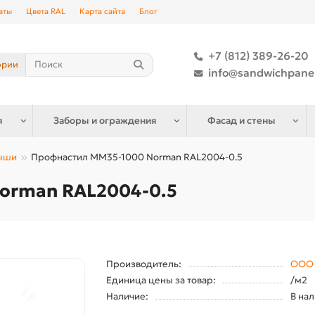
аты
Цвета RAL
Карта сайта
Блог
+7 (812) 389-26-20
ории
info@sandwichpane
я
Заборы и ограждения
Фасад и стены
рыши
Профнастил ММ35-1000 Norman RAL2004-0.5
orman RAL2004-0.5
Производитель:
ООО 
Единица цены за товар:
/м2
Наличие:
В на