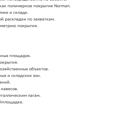
как полимерное покрытие Norman.
мке и складе.
й раскладки по захваткам.
ометрию покрытия.
нных площадок.
покрытия.
хозяйственных объектов.
ых и складских зон.
аний.
 навесов.
еталлическим лагам.
йплощадке.