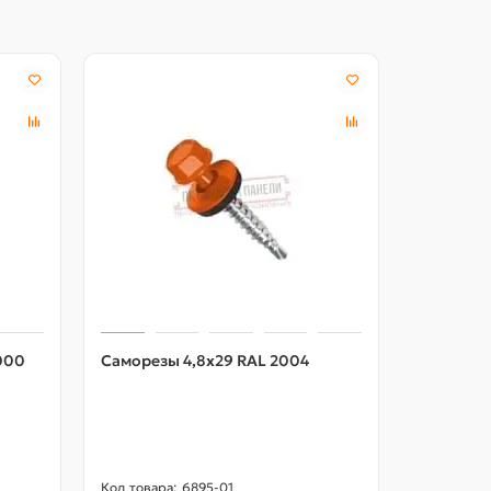
Северстал
000
Саморезы 4,8х29 RAL 2004
Воронка 
Пластиз
RAL9010
6895-01