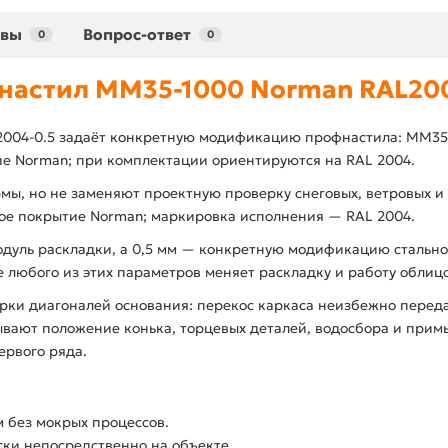
ывы
Вопрос-ответ
0
0
настил ММ35-1000 Norman RAL200
04-0.5 задаёт конкретную модификацию профнастила: ММ35, 1
е Norman; при комплектации ориентируются на RAL 2004.
ы, но не заменяют проектную проверку снеговых, ветровых и
ое покрытие Norman; маркировка исполнения — RAL 2004.
одуль раскладки, а 0,5 мм — конкретную модификацию стально
е любого из этих параметров меняет раскладку и работу облиц
рки диагоналей основания: перекос каркаса неизбежно перед
ывают положение конька, торцевых деталей, водосбора и прим
рвого ряда.
 без мокрых процессов.
ски непосредственно на объекте.