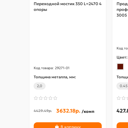
Переходной мостик 350 L=2470 4
Прод
опоры
проф
3005
Цвет:
29271-01
Толщина металла, мм:
Толщи
2,0
0.45
3632.18р.
427.
4429.49р.
/комп
В корзину