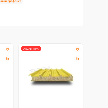
нный профлист
Акция -18%