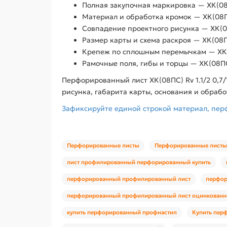
Полная закупочная маркировка — ХК(08ПС
Материал и обработка кромок — ХК(08ПС)
Совпадение проектного рисунка — ХК(08П
Размер карты и схема раскроя — ХК(08ПС
Крепеж по сплошным перемычкам — ХК(08
Рамочные поля, гибы и торцы — ХК(08ПС)
Перфорированный лист ХК(08ПС) Rv 1.1/2 0,
рисунка, габарита карты, основания и обрабо
Зафиксируйте единой строкой материал, перфо
Перфорированные листы
Перфорированные листы
лист профилированный перфорированный купить
перфорированный профилированный лист
перфор
перфорированный профилированный лист оцинкован
купить перфорированный профнастил
Купить пер