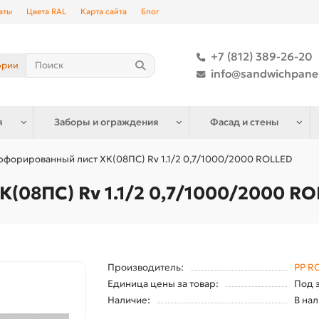
аты
Цвета RAL
Карта сайта
Блог
+7 (812) 389-26-20
ории
info@sandwichpane
я
Заборы и ограждения
Фасад и стены
форированный лист ХК(08ПС) Rv 1.1/2 0,7/1000/2000 ROLLED
(08ПС) Rv 1.1/2 0,7/1000/2000 R
Производитель:
PP R
Единица цены за товар:
Под 
Наличие:
В на