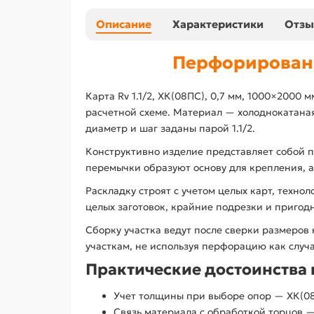
Описание
Характеристики
Отз
Перфорированн
Карта Rv 1.1/2, ХК(08ПС), 0,7 мм, 1000×2000 
расчетной схеме. Материал — холоднокатаная
диаметр и шаг заданы парой 1.1/2.
Конструктивно изделие представляет собой пл
перемычки образуют основу для крепления, а
Раскладку строят с учетом целых карт, техно
целых заготовок, крайние подрезки и пригодн
Сборку участка ведут после сверки размеров 
участкам, не используя перфорацию как случ
Практические достоинства п
Учет толщины при выборе опор — ХК(08ПС
Связь материала с обработкой торцов — 