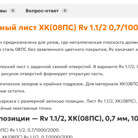
ывы
Вопрос-ответ
0
0
ый лист ХК(08ПС) Rv 1.1/2 0,7/10
мм предназначена для узлов, где металлическая плоскость должн
 сталь 08ПС без заявленного цветного покрытия; Rv означает 
оский лист с заданной схемой отверстий. В варианте Rv 1.1/2,
 рисунок отверстий формирует открытую часть.
логических зазоров и крайних подрезок. Для материала ХК(08П
ые остатки.
каркаса с размерной записью позиции. Лист Rv 1.1/2, ХК(08ПС)
айные монтажные точки.
озиции — Rv 1.1/2, ХК(08ПС), 0,7 мм, 
) Rv 1.1/2, 0,7/1000/2000.
ХК(08ПС) Rv 1.1/2, 0,7/1000/2000.