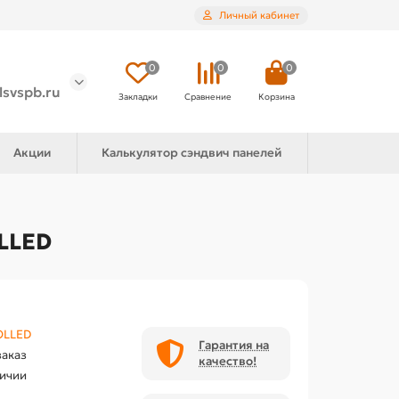
Личный кабинет
0
0
0
lsvspb.ru
Закладки
Сравнение
Корзина
Акции
Калькулятор сэндвич панелей
OLLED
OLLED
Гарантия на
заказ
качество!
личии