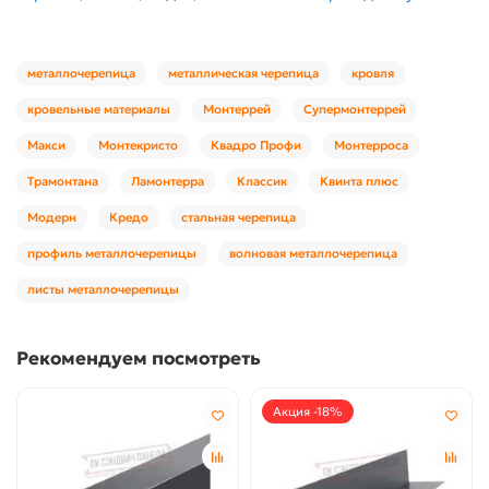
металлочерепица
металлическая черепица
кровля
кровельные материалы
Монтеррей
Супермонтеррей
Макси
Монтекристо
Квадро Профи
Монтерроса
Трамонтана
Ламонтерра
Классик
Квинта плюс
Модерн
Кредо
стальная черепица
профиль металлочерепицы
волновая металлочерепица
листы металлочерепицы
Рекомендуем посмотреть
Акция -18%