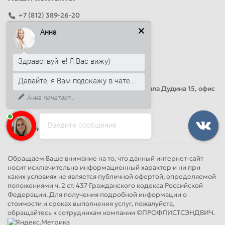
+7 (812) 389-26-20
+7 (499) 444-14-71
Анна
info@sandwichpanelsvspb.ru
Здравствуйте! Я Вас вижу)
Наш адрес
Давайте, я Вам подскажу в чате...
Офис продаж
Адрес: Россия, Санкт-Петербург, Михаила Дудина 15, офис
Анна
печатает...
41
Введите сообщение
Круглосуточно
Обращаем Ваше внимание на то, что данный интернет-сайт
носит исключительно информационный характер и ни при
каких условиях не является публичной офертой, определяемой
положениями ч. 2 ст. 437 Гражданского кодекса Российской
Федерации. Для получения подробной информации о
стоимости и сроках выполнения услуг, пожалуйста,
обращайтесь к сотрудникам компании ©ПРОФЛИСТСЭНДВИЧ.