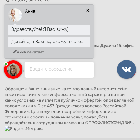
+7 (499) 444-14-71
Анна
info@sandwichpanelsvspb.ru
Наш адрес
Здравствуйте! Я Вас вижу)
Офис продаж
Давайте, я Вам подскажу в чате...
Адрес: Россия, Санкт-Петербург, Михаила Дудина 15, офис
41
Анна
печатает...
Введите сообщение
Круглосуточно
Обращаем Ваше внимание на то, что данный интернет-сайт
носит исключительно информационный характер и ни при
каких условиях не является публичной офертой, определяемой
положениями ч. 2 ст. 437 Гражданского кодекса Российской
Федерации. Для получения подробной информации о
стоимости и сроках выполнения услуг, пожалуйста,
обращайтесь к сотрудникам компании ©ПРОФЛИСТСЭНДВИЧ.