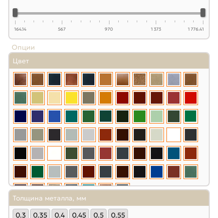
164.14
567
970
1 373
1 776.41
Опции
Цвет
Толщина металла, мм
0.3
0.35
0.4
0.45
0.5
0.55