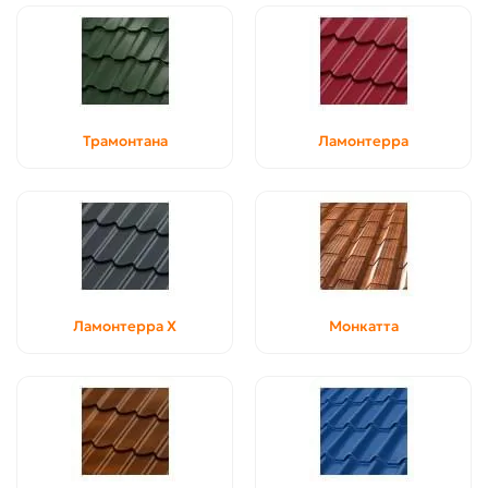
Трамонтана
Ламонтерра
Ламонтерра X
Монкатта