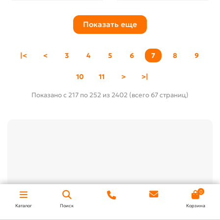
Показать еще
|<
<
3
4
5
6
7
8
9
10
11
>
>|
Показано с 217 по 252 из 2402 (всего 67 страниц)
0
Каталог
Поиск
Корзина
Металлочерепица для