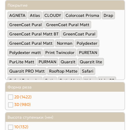
Покрытие
AGNETA
Atlas
CLOUDY
Colorcoat Prisma
Drap
GreenCoat Pural
GreenCoat Pural Matt
GreenCoat Pural Matt BT
GreenСoat Pural
GreenСoat Pural Matt
Norman
Polydexter
Polydexter matt
Print Twincolor
PURETAN
PurLite Мatt
PURMAN
Quarzit
Quarzit lite
Quarzit PRO Matt
Rooftop Matte
Safari
Safari Twincolor
Satin
Satin Мatt
Velur
Velur20
Форма реза
Viking
Viking E
VikingMP
VikingMP E
Пластизол
2D
(1422)
Полиэстер
Полиэстер матовый
Полиэстер-double
3D
(980)
Полиэстер-Matt
Стальной Бархат
Высота ступеньки (мм)
10
(132)