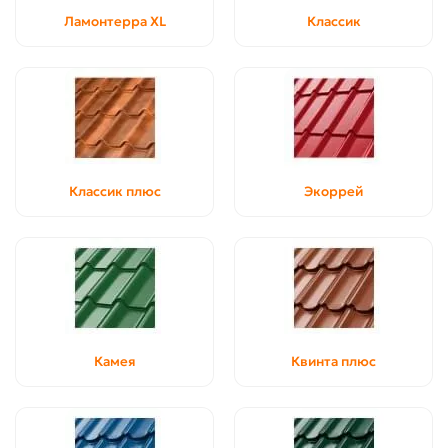
Ламонтерра XL
Классик
Классик плюс
Экоррей
Камея
Квинта плюс