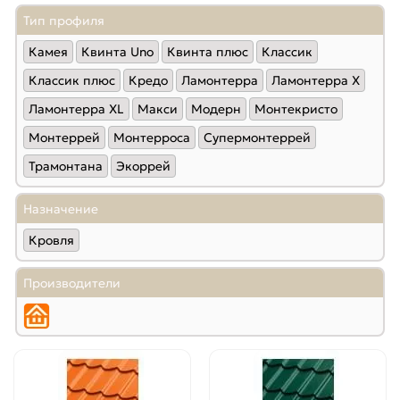
54
(101)
Тип профиля
55
(98)
Камея
Квинта Uno
Квинта плюс
Классик
59
(99)
60
(99)
Классик плюс
Кредо
Ламонтерра
Ламонтерра X
67
(102)
Ламонтерра XL
Макси
Модерн
Монтекристо
72
(100)
Монтеррей
Монтерроса
Супермонтеррей
77
(100)
Трамонтана
Экоррей
Назначение
Кровля
Производители