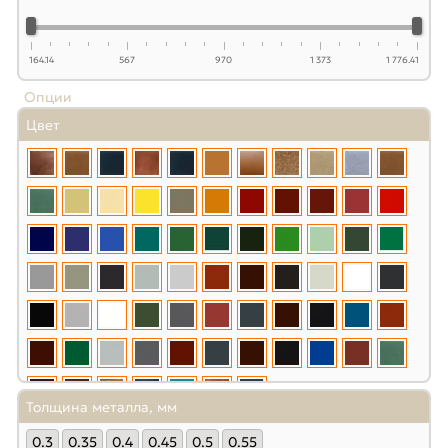
164.14
567
970
1 373
1 776.41
Опции
Цвет
Толщина металла, мм
0.3
0.35
0.4
0.45
0.5
0.55