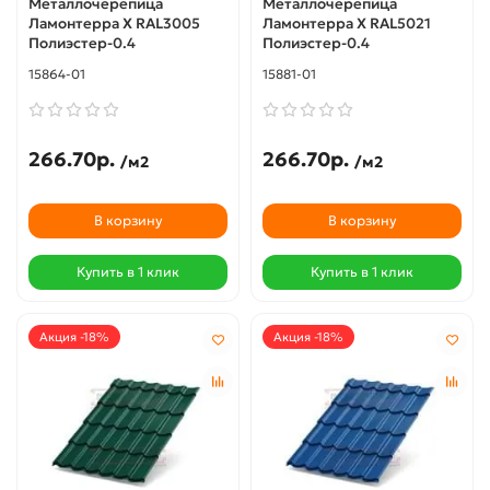
Металлочерепица
Металлочерепица
Ламонтерра X RAL3005
Ламонтерра X RAL5021
Полиэстер-0.4
Полиэстер-0.4
15864-01
15881-01
266.70р.
266.70р.
/м2
/м2
В корзину
В корзину
Купить в 1 клик
Купить в 1 клик
Акция -18%
Акция -18%