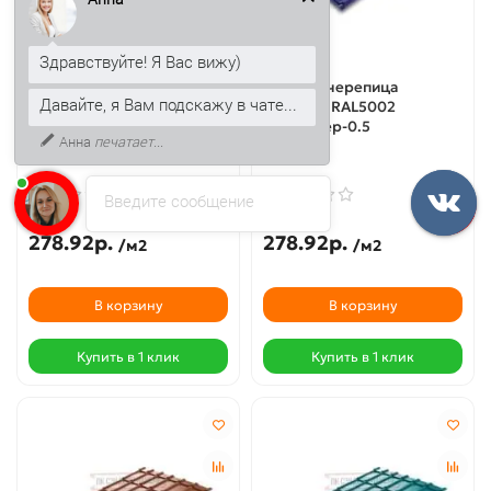
Здравствуйте! Я Вас вижу)
Металлочерепица
Металлочерепица
Давайте, я Вам подскажу в чате...
Экоррей RAL9006
Экоррей RAL5002
Полиэстер-0.5
Полиэстер-0.5
Анна
печатает...
17387-01
17374-01
Введите сообщение
278.92р.
278.92р.
/м2
/м2
В корзину
В корзину
Купить в 1 клик
Купить в 1 клик