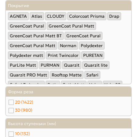
Покрытие
AGNETA
Atlas
CLOUDY
Colorcoat Prisma
Drap
GreenCoat Pural
GreenCoat Pural Matt
GreenCoat Pural Matt BT
GreenСoat Pural
GreenСoat Pural Matt
Norman
Polydexter
Polydexter matt
Print Twincolor
PURETAN
PurLite Мatt
PURMAN
Quarzit
Quarzit lite
Quarzit PRO Matt
Rooftop Matte
Safari
Safari Twincolor
Satin
Satin Мatt
Velur
Velur20
Форма реза
Viking
Viking E
VikingMP
VikingMP E
Пластизол
2D
(1422)
Полиэстер
Полиэстер матовый
Полиэстер-double
3D
(980)
Полиэстер-Matt
Стальной Бархат
Высота ступеньки (мм)
10
(132)