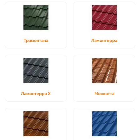
Трамонтана
Ламонтерра
Ламонтерра X
Монкатта