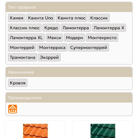
54
(101)
Тип профиля
55
(98)
Камея
Квинта Uno
Квинта плюс
Классик
59
(99)
60
(99)
Классик плюс
Кредо
Ламонтерра
Ламонтерра X
67
(102)
Ламонтерра XL
Макси
Модерн
Монтекристо
72
(100)
Монтеррей
Монтерроса
Супермонтеррей
77
(100)
Трамонтана
Экоррей
Назначение
Кровля
Производители