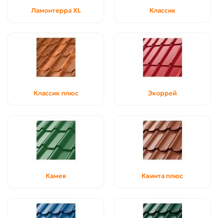
Ламонтерра XL
Классик
Классик плюс
Экоррей
Камея
Квинта плюс