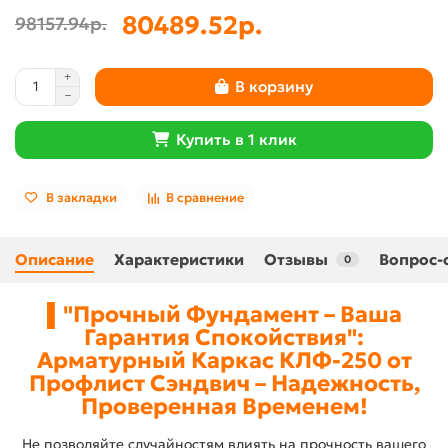
80489.52р.
98157.94р.
В корзину
Купить в 1 клик
В закладки
В сравнение
Описание
Характеристики
Отзывы
Вопрос-
0
▌"Прочный Фундамент – Ваша
Гарантия Спокойствия":
Арматурный Каркас КЛФ-250 от
Профлист Сэндвич – Надежность,
Проверенная Временем!
Не позволяйте случайностям влиять на прочность вашего