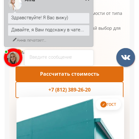
Гарантия до 10–15 лет (в зависимости от типа
✓
Здравствуйте! Я Вас вижу)
панели)
Толщина 50 мм — рациональный выбор для
Давайте, я Вам подскажу в чате...
✓
стен
Анна
печатает...
Покрытия и цвета по RAL
✓
Минимальный заказ — от 50 м²
✓
Введите сообщение
Рассчитать стоимость
+7 (812) 389-26-20
ГОСТ