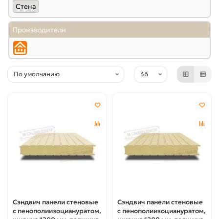
Стена
Производители
Сэндвич панели стеновые
Сэндвич панели стеновые
с пенополиизоциануратом,
с пенополиизоциануратом,