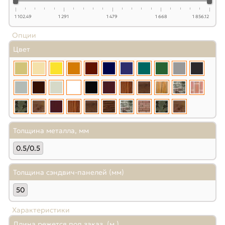
1 102.49
1 291
1 479
1 668
1 856.12
Опции
Цвет
Толщина металла, мм
0.5/0.5
Толщина сэндвич-панелей (мм)
50
Характеристики
Длина режется под заказ, (м.)