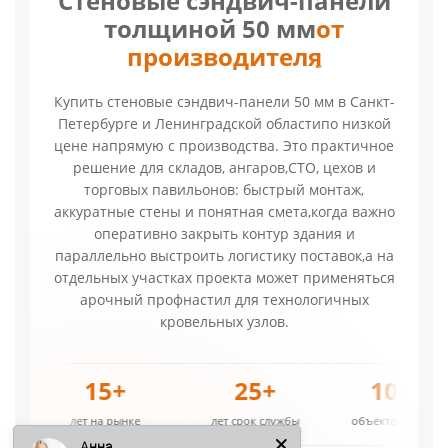
Стеновые сэндвич-панели
толщиной 50 мм
от
производителя
Купить стеновые сэндвич-панели 50 мм в Санкт-
Петербурге и Ленинградской областипо низкой
цене напрямую с производства. Это практичное
решение для складов, ангаров,СТО, цехов и
торговых павильонов: быстрый монтаж,
аккуратные стены и понятная смета,когда важно
оперативно закрыть контур здания и
параллельно выстроить логистику поставок,а на
отдельных участках проекта может применяться
арочный профнастил для технологичных
кровельных узлов.
15+
25+
1000+
лет на рынке
лет срок службы
объектов в спб и ло
Анна