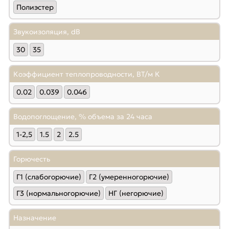
Полиэстер
Звукоизоляция, dB
30
35
Коэффициент теплопроводности, ВТ/м К
0.02
0.039
0.046
Водопоглощение, % объема за 24 часа
1-2,5
1.5
2
2.5
Горючесть
Г1 (слабогорючие)
Г2 (умеренногорючие)
Г3 (нормальногорючие)
НГ (негорючие)
Назначение