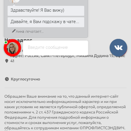
Наши контакты
Здравствуйте! Я Вас вижу)
+7 (812) 389-26-20
+7 (499) 444-14-71
Давайте, я Вам подскажу в чате...
info@sandwichpanelsvspb.ru
Анна
печатает...
Наш адрес
Введите сообщение
Офис продаж
Адрес: Россия, Санкт-Петербург, Михаила Дудина 15, офис
41
Круглосуточно
Обращаем Ваше внимание на то, что данный интернет-сайт
носит исключительно информационный характер и ни при
каких условиях не является публичной офертой, определяемой
положениями ч. 2 ст. 437 Гражданского кодекса Российской
Федерации. Для получения подробной информации о
стоимости и сроках выполнения услуг, пожалуйста,
обращайтесь к сотрудникам компании ©ПРОФЛИСТСЭНДВИЧ.