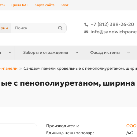
аты
Цвета RAL
Карта сайта
Блог
+7 (812) 389-26-20
ории
info@sandwichpane
я
Заборы и ограждения
Фасад и стены
ч-панели
Сэндвич панели кровельные с пенополиуретаном, ширин
ые с пенополиуретаном, ширина 
Производитель:
ООО 
Единица цены за товар:
/м2