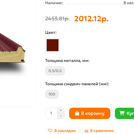
Наличие:
В на
2012.12р.
2453.81р.
Цвет:
Толщина металла, мм:
0.5/0.5
Толщина сэндвич-панелей (мм):
100
Куп
В корзину
В закладки
В сравнение