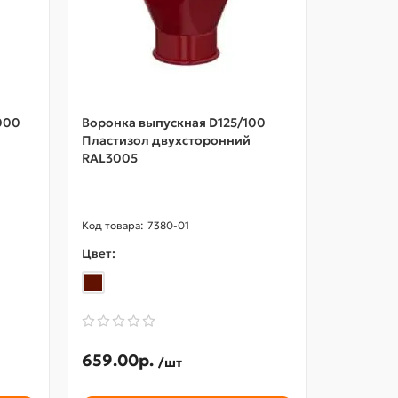
000
Воронка выпускная D125/100
Желоб ан
Пластизол двухсторонний
RAL 3005
RAL3005
7380-01
Цвет:
Цвет:
659.00р.
342.85
/шт