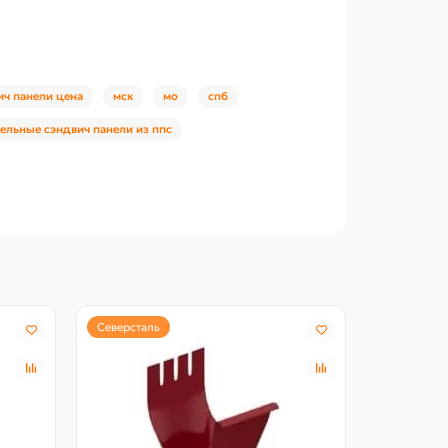
ич панели цена
мск
мо
спб
ельные сэндвич панели из ппс
Северсталь