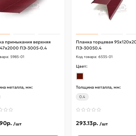
ка примыкания верхняя
Планка торцевая 95х120х2
147х2000 ПЭ-3005-0.4
ПЭ-30050.4
5985-01
6535-01
Цвет:
на металла, мм:
Толщина металла, мм:
0.4
90р.
293.13р.
/шт
/шт