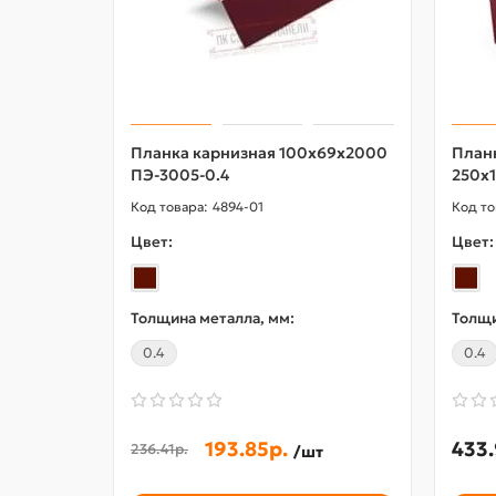
Планка карнизная 100х69х2000
План
ПЭ-3005-0.4
250х
4894-01
Цвет:
Цвет:
Толщина металла, мм:
Толщи
0.4
0.4
193.85р.
433.
236.41р.
/шт