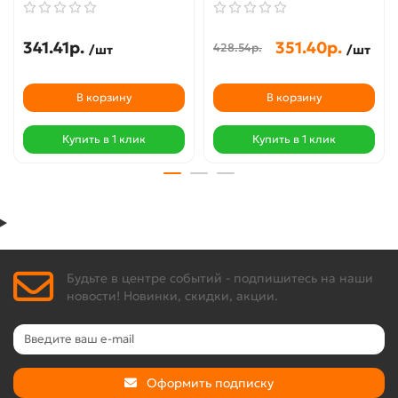
341.41р.
351.40р.
428.54р.
/шт
/шт
В корзину
В корзину
Купить в 1 клик
Купить в 1 клик
Будьте в центре событий - подпишитесь на наши
новости! Новинки, скидки, акции.
Оформить подписку