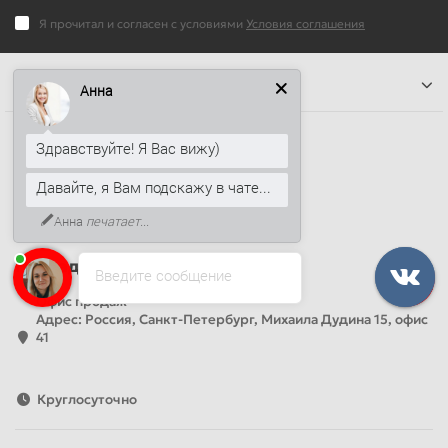
Я прочитал и согласен с условиями
Условия соглашения
Информация
Анна
Наши контакты
Здравствуйте! Я Вас вижу)
+7 (812) 389-26-20
Давайте, я Вам подскажу в чате...
+7 (499) 444-14-71
Анна
печатает...
info@sandwichpanelsvspb.ru
Наш адрес
Введите сообщение
Офис продаж
Адрес: Россия, Санкт-Петербург, Михаила Дудина 15, офис
41
Круглосуточно